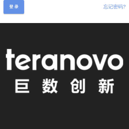
忘记密码?
登 录